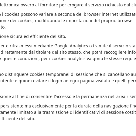
ttronica ovvero al fornitore per erogare il servizio richiesto dal cl
e i cookies possono variare a seconda del browser internet utilizza
zione dei cookies, modificando le impostazioni del proprio browser i
to.
ione sicura ed efficiente del sito.
er e ritrasmessi mediante Google Analytics o tramite il servizio stat
ito direttamente dal titolare del sito stesso, che potrà raccogliere 
 A queste condizioni, per i cookies analytics valgono le stesse regol
ono distinguere cookies temporanei di sessione che si cancellano a
'utente e quindi evitare il login ad ogni pagina visitata e quelli pe
ssione al fine di consentire l'accesso e la permanenza nell'area ris
ersistente ma esclusivamente per la durata della navigazione fino
ttamente limitato alla trasmissione di identificativi di sessione cost
fficiente del sito.