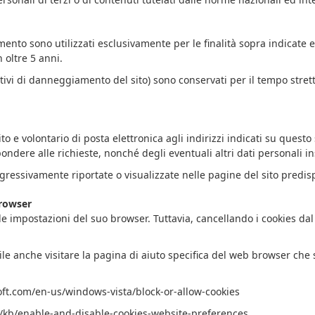
namento sono utilizzati esclusivamente per le finalità sopra indicate
 oltre 5 anni.
tentativi di danneggiamento del sito) sono conservati per il tempo st
cito e volontario di posta elettronica agli indirizzi indicati su ques
pondere alle richieste, nonché degli eventuali altri dati personali in
ressivamente riportate o visualizzate nelle pagine del sito predispo
browser
o le impostazioni del suo browser. Tuttavia, cancellando i cookies 
ile anche visitare la pagina di aiuto specifica del web browser che s
oft.com/en-us/windows-vista/block-or-allow-cookies
us/kb/enable-and-disable-cookies-website-preferences