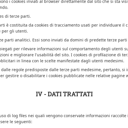
ono i cookies inviati al browser direttamente dal sito che si sta visi
ando.
s di terze parti.
rti è costituita da cookies di tracciamento usati per individuare il
 per gli utenti.
e parti analitici. Essi sono inviati da domini di predette terze parti 
impiegati per rilevare informazioni sul comportamento degli utenti 
oni e migliorare l'usabilità del sito. I cookies di profilazione di terz
blicitari in linea con le scelte manifestate dagli utenti medesimi.
to dalle regole predisposte dalle terze parti medesime, pertanto, si 
er gestire o disabilitare i cookies pubblicate nelle relative pagine 
IV - DATI TRATTATI
a uso di log files nei quali vengono conservate informazioni raccolte
sere le seguenti: