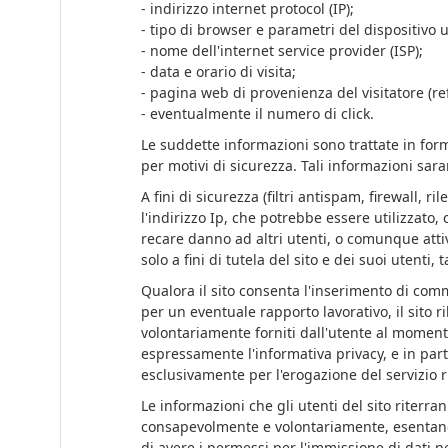
- indirizzo internet protocol (IP);
- tipo di browser e parametri del dispositivo u
- nome dell'internet service provider (ISP);
- data e orario di visita;
- pagina web di provenienza del visitatore (ref
- eventualmente il numero di click.
Le suddette informazioni sono trattate in form
per motivi di sicurezza. Tali informazioni saran
A fini di sicurezza (filtri antispam, firewall
l'indirizzo Ip, che potrebbe essere utilizzato
recare danno ad altri utenti, o comunque attivi
solo a fini di tutela del sito e dei suoi utenti,
Qualora il sito consenta l'inserimento di commen
per un eventuale rapporto lavorativo, il sito r
volontariamente forniti dall'utente al moment
espressamente l'informativa privacy, e in parti
esclusivamente per l'erogazione del servizio ri
Le informazioni che gli utenti del sito riterra
consapevolmente e volontariamente, esentando i
di avere i permessi per l'immissione di dati pe