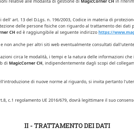
oni relative alle modalità di gestione di
MagicCorner CH
in riferim
dell' art. 13 del D.Lgs. n. 196/2003, Codice in materia di protezione 
ezione delle persone fisiche con riguardo al trattamento dei dati per
rner CH
ed è raggiungibile al seguente indirizzo
https://www.mag
e non anche per altri siti web eventualmente consultati dall'utente
ioni circa le modalità, i tempi e la natura delle informazioni che i
eb di
MagicCorner CH
, indipendentemente dagli scopi del collegame
ll'introduzione di nuove norme al riguardo, si invita pertanto l'ut
rt.8, c.1 regolamento UE 2016/679, dovrà legittimare il suo consenso
II - TRATTAMENTO DEI DATI