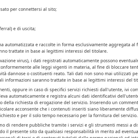
sato per connettersi al sito;
erral) e di uscita;
a automatizzata e raccolte in forma esclusivamente aggregata al fin
no trattate in base ai legittimi interessi del titolare.
, rilevazione virus), i dati registrati automaticamente possono eve
, conformemente alle leggi vigenti in materia, al fine di bloccare t
tà dannose o costituenti reato. Tali dati non sono mai utilizzati per
 tali informazioni saranno trattate in base ai legittimi interessi del ti
ti, oppure in caso di specifici servizi richiesti dall'utente, ivi com
ileva automaticamente e registra alcuni dati identificativi dell'utent
o della richiesta di erogazione del servizio. Inserendo un commento
colare acconsente che i contenuti inseriti siano liberamente diffusi 
chiesto e per il solo tempo necessario per la fornitura del servizio.
nno di rendere pubbliche tramite i servizi e gli strumenti messi a di
l presente sito da qualsiasi responsabilità in merito ad eventuali v
rsonali di terzi o di contenuti tutelati dalle norme nazionali ed int