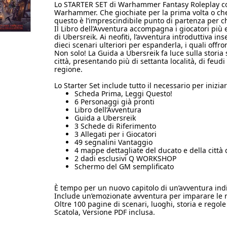
Lo STARTER SET di Warhammer Fantasy Roleplay cont
Warhammer. Che giochiate per la prima volta o ch
questo è l’imprescindibile punto di partenza per
Il Libro dell’Avventura accompagna i giocatori più 
di Ubersreik. Ai neofiti, l’avventura introduttiva in
dieci scenari ulteriori per espanderla, i quali offro
Non solo! La Guida a Ubersreik fa luce sulla stori
città, presentando più di settanta località, di feudi
regione.
Lo Starter Set include tutto il necessario per ini
Scheda Prima, Leggi Questo!
6 Personaggi già pronti
Libro dell’Avventura
Guida a Ubersreik
3 Schede di Riferimento
3 Allegati per i Giocatori
49 segnalini Vantaggio
4 mappe dettagliate del ducato e della città 
2 dadi esclusivi Q WORKSHOP
Schermo del GM semplificato
È tempo per un nuovo capitolo di un’avventura ind
Include un’emozionate avventura per imparare le r
Oltre 100 pagine di scenari, luoghi, storia e regole
Scatola, Versione PDF inclusa.