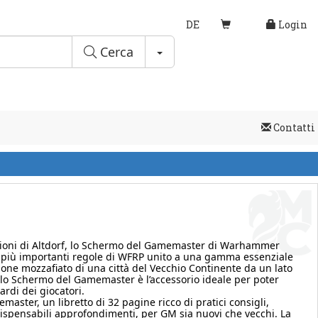
DE
Login
Toggle Dropdown
Cerca
Contatti
azioni di Altdorf, lo Schermo del Gamemaster di Warhammer
e più importanti regole di WFRP unito a una gamma essenziale
zione mozzafiato di una città del Vecchio Continente da un lato
o, lo Schermo del Gamemaster è l’accessorio ideale per poter
uardi dei giocatori.
ster, un libretto di 32 pagine ricco di pratici consigli,
indispensabili approfondimenti, per GM sia nuovi che vecchi. La