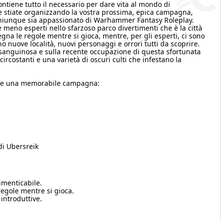
iene tutto il necessario per dare vita al mondo di
e stiate organizzando la vostra prossima, epica campagna,
 chiunque sia appassionato di Warhammer Fantasy Roleplay.
e meno esperti nello sfarzoso parco divertimenti che è la città
segna le regole mentre si gioca, mentre, per gli esperti, ci sono
no nuove località, nuovi personaggi e orrori tutti da scoprire.
a sanguinosa e sulla recente occupazione di questa sfortunata
 circostanti e una varietà di oscuri culti che infestano la
ziare una memorabile campagna:
di Ubersreik
imenticabile.
egole mentre si gioca.
 introduttive.